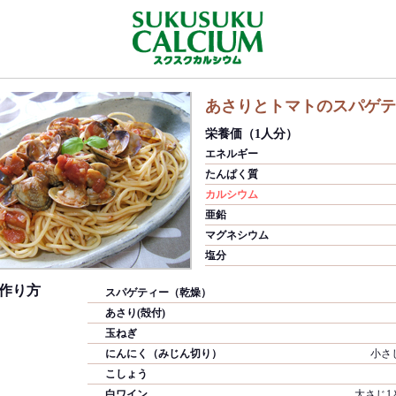
あさりとトマトのスパゲテ
栄養価（1人分）
エネルギー
たんぱく質
カルシウム
亜鉛
マグネシウム
塩分
作り方
スパゲティー（乾燥）
あさり(殻付)
玉ねぎ
にんにく（みじん切り）
小さ
こしょう
白ワイン
大さじ1