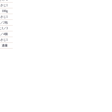
さじ1
100g
さじ1
1／2包
じ1／3
1／4個
さじ1
適量