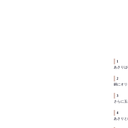
1
あさりは
2
鍋にオリ
3
さらに玉
4
あさりと