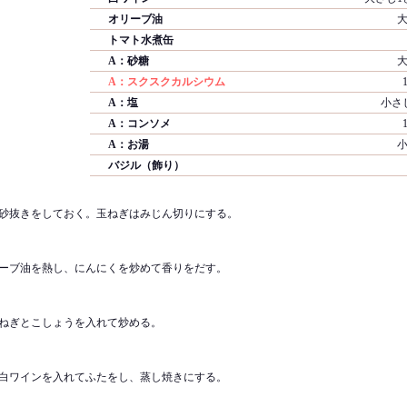
オリーブ油
大
トマト水煮缶
A：砂糖
大
A：スクスクカルシウム
A：塩
小さ
A：コンソメ
A：お湯
小
バジル（飾り）
砂抜きをしておく。玉ねぎはみじん切りにする。
ーブ油を熱し、にんにくを炒めて香りをだす。
ねぎとこしょうを入れて炒める。
白ワインを入れてふたをし、蒸し焼きにする。