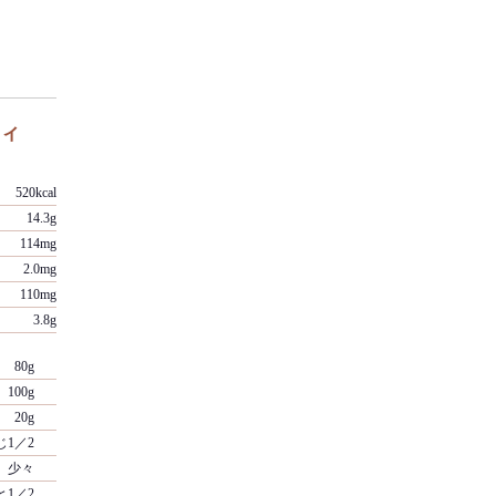
ィ
520kcal
14.3g
114mg
2.0mg
110mg
3.8g
80g
100g
20g
じ1／2
少々
と1／2