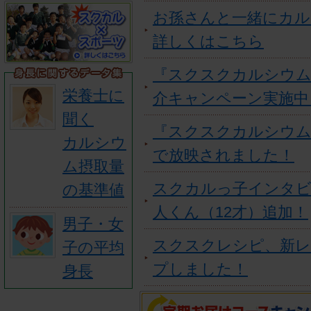
お孫さんと一緒にカル
詳しくはこちら
『スクスクカルシウム
栄養士に
介キャンペーン実施中
聞く
『スクスクカルシウ
カルシウ
で放映されました！
ム摂取量
スクカルっ子インタビ
の基準値
人くん（12才）追加！
男子・女
スクスクレシピ、新
子の平均
プしました！
身長