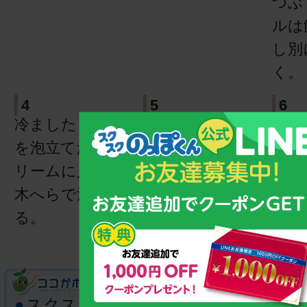
つぶ
ルは
し別
く。
4
5
6
冷ました【２】
つぶしたバナナ
ムー
を泡立てた生ク
も入れて、器に
たら
リームに入れて
盛り冷蔵庫で冷
クリ
木へらで混ぜ
やす。
き、
る。
ョコ
らす
●
スクスクカルシウムが味の決め手で