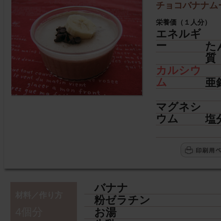
チョコバナナム
栄養価（１人分）
エネルギ
ー
た
質
カルシウ
ム
亜
マグネシ
ウム
塩
バナナ
材料／作り方
粉ゼラチン
4個分
お湯